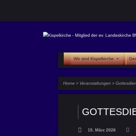
Wir sind Kispelkirche
Gem
Home
>
Veranstaltungen
>
Gottesdien
GOTTESDI
15. März 2026