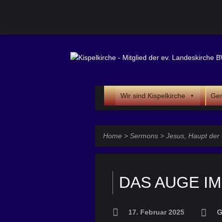
Wir sind Kispelkirche
Gem
Home
>
Sermons
>
Jesus, Haupt de
DAS AUGE I
17. Februar 2025
G