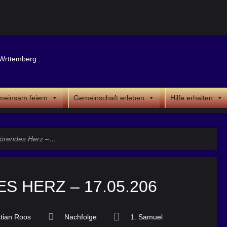
einsam feiern
Gemeinschaft erleben
Hilfe erhalten
hörendes Herz –…
S HERZ – 17.05.206
tian Roos
Nachfolge
1. Samuel