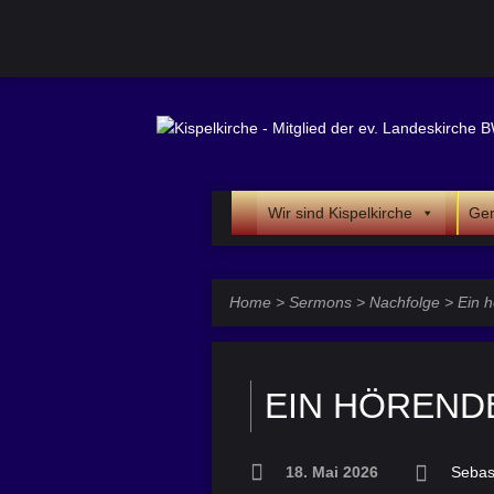
Wir sind Kispelkirche
Gem
Home
>
Sermons
>
Nachfolge
>
Ein 
EIN HÖRENDE
18. Mai 2026
Sebas