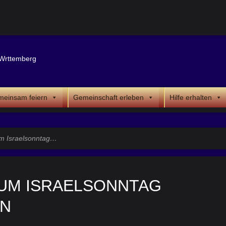
einsam feiern
Gemeinschaft erleben
Hilfe erhalten
um Israelsonntag…
ZUM ISRAELSONNTAG
EN