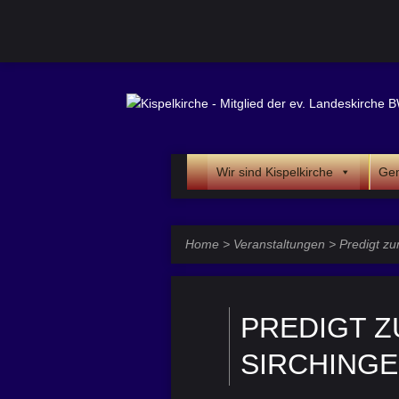
Wir sind Kispelkirche
Gem
Home
>
Veranstaltungen
>
Predigt z
PREDIGT 
SIRCHING