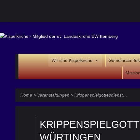
Wir sind Kispelkirche
Gemeinsam fei
Missio
Home
>
Veranstaltungen
>
Krippenspielgottesdienst…
KRIPPENSPIELGOTT
WÜRTINGEN