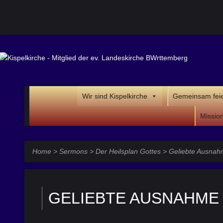
Wir sind Kispelkirche
Gemeinsam fei
Missio
Home
>
Sermons
>
Der Heilsplan Gottes
>
Geliebte Ausna
GELIEBTE AUSNAHME –