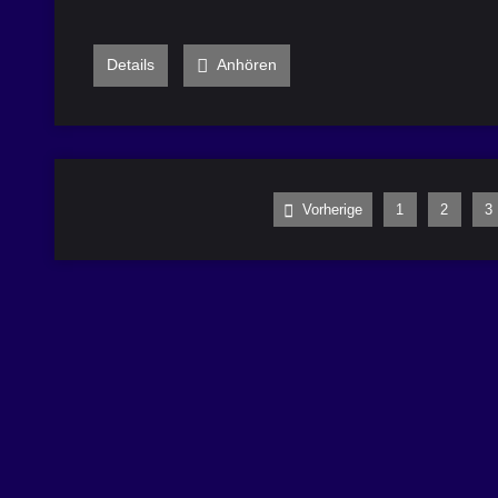
Details
Anhören
Vorherige
1
2
3